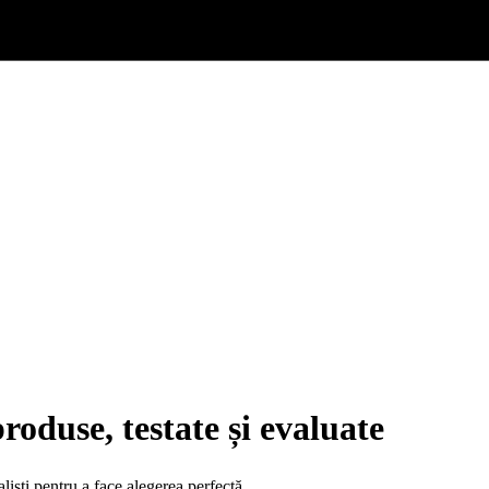
oduse, testate și evaluate
aliști pentru a face alegerea perfectă.