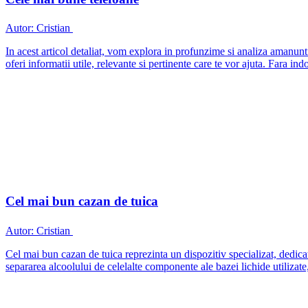
Autor:
Cristian
In acest articol detaliat, vom explora in profunzime si analiza amanunt
oferi informatii utile, relevante si pertinente care te vor ajuta. Fara ind
Cel mai bun cazan de tuica
Autor:
Cristian
Cel mai bun cazan de tuica reprezinta un dispozitiv specializat, dedicat
separarea alcoolului de celelalte componente ale bazei lichide utilizate