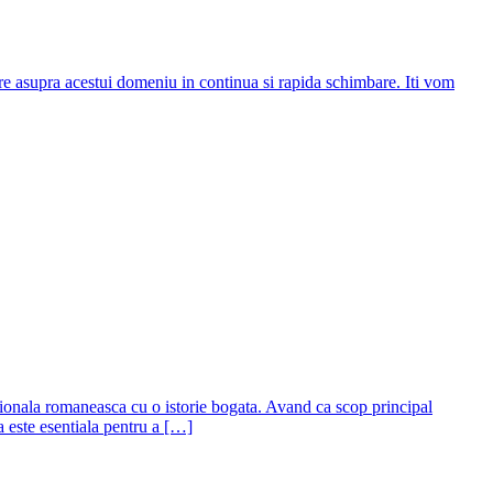
are asupra acestui domeniu in continua si rapida schimbare. Iti vom
ditionala romaneasca cu o istorie bogata. Avand ca scop principal
a este esentiala pentru a […]