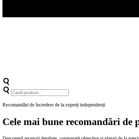
Recomandări de încredere de la experți independenți
Cele mai bune recomandări de pr
Descoperă recenzii detaliate, comparații obiective și sfaturi de la speci