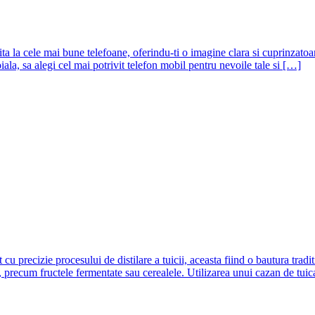
ita la cele mai bune telefoane, oferindu-ti o imagine clara si cuprinzato
oiala, sa alegi cel mai potrivit telefon mobil pentru nevoile tale si […]
 cu precizie procesului de distilare a tuicii, aceasta fiind o bautura tra
, precum fructele fermentate sau cerealele. Utilizarea unui cazan de tuic