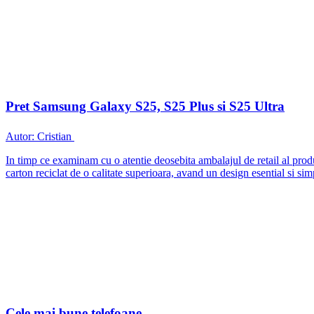
Pret Samsung Galaxy S25, S25 Plus si S25 Ultra
Autor:
Cristian
In timp ce examinam cu o atentie deosebita ambalajul de retail al pro
carton reciclat de o calitate superioara, avand un design esential si si
Cele mai bune telefoane