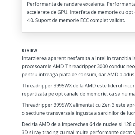
Performanta de randare excelenta. Performanta c
accelerate de GPU. Interfata de memorie cu opt 
4.0. Suport de memorie ECC complet validat.
REVIEW
Intarzierea aparent nesfarsita a Intel in tranzitia
procesoarele AMD Threadripper 3000 conduc necont
pentru intreaga piata de consum, dar AMD a adus un
Threadripper 3995WX de la AMD este liderul inconte
repartizata pe opt canale de memorie, ca sa nu ma
Threadripper 3995WX alimentat cu Zen 3 este aproa
o sectiune transversala ingusta a sarcinilor de lucr
Decizia AMD de a imperechea 64 de nuclee si 128 de
3D si ray tracing cu mai multe performante decat v-