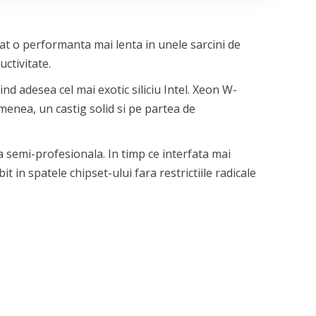
t o performanta mai lenta in unele sarcini de
ctivitate.
d adesea cel mai exotic siliciu Intel. Xeon W-
enea, un castig solid si pe partea de
a semi-profesionala. In timp ce interfata mai
t in spatele chipset-ului fara restrictiile radicale