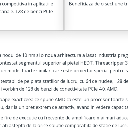
ompetitiva in aplicatiile
Beneficiaza de o sectiune tr
canale. 128 de benzi PCIe
 la nodul de 10 nm si o noua arhitectura a lasat industria pr
estat segmentul superior al pietei HEDT. Threadripper 399
 model foarte similar, care este proiectat special pentru sta
stabil de pe piata statiilor de lucru, cu 64 de nuclee, 128 
i vorbim de 128 de benzi de conectivitate PCIe 4.0. AMD.
pe exact ceea ce spune AMD ca este: un procesor foarte spe
u, dar la un pret extrem de atractiv, avand in vedere capacitat
 fire de executie cu frecvente de amplificare mai mari aduce 
ati astepta de la orice solutie comparabila de statie de lucr