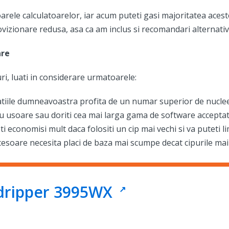
arele calculatoarelor, iar acum puteti gasi majoritatea acest
ovizionare redusa, asa ca am inclus si recomandari alternativ
are
ri, luati in considerare urmatoarele:
plicatiile dumneavoastra profita de un numar superior de nucle
i cu usoare sau doriti cea mai larga gama de software acceptat
i economisi mult daca folositi un cip mai vechi si va puteti l
esoare necesita placi de baza mai scumpe decat cipurile mai 
dripper 3995WX