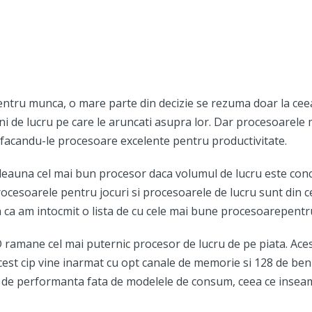
pentru munca, o mare parte din decizie se rezuma doar la c
ni de lucru pe care le aruncati asupra lor. Dar procesoarele 
, facandu-le procesoare excelente pentru productivitate.
tdeauna cel mai bun procesor daca volumul de lucru este conc
cesoarele pentru jocuri si procesoarele de lucru sunt din ce i
a am intocmit o lista de cu cele mai bune procesoarepentru
mane cel mai puternic procesor de lucru de pe piata. Acest
Acest cip vine inarmat cu opt canale de memorie si 128 de benz
ele de performanta fata de modelele de consum, ceea ce inse