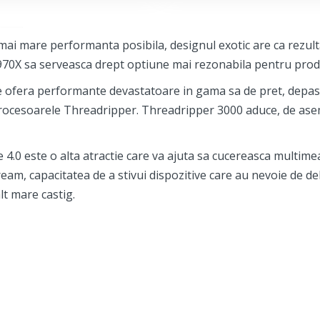
i mare performanta posibila, designul exotic are ca rezulta
970X sa serveasca drept optiune mai rezonabila pentru produ
e ofera performante devastatoare in gama sa de pret, depasin
 procesoarele Threadripper. Threadripper 3000 aduce, de asem
4.0 este o alta atractie care va ajuta sa cucereasca multime
eam, capacitatea de a stivui dispozitive care au nevoie de debi
lt mare castig.