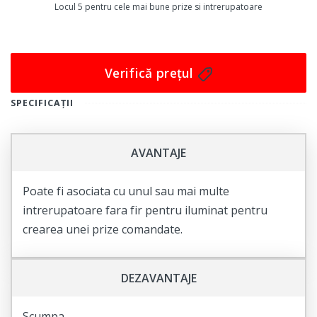
Nu pierdeți ocazia de a economisi bani și de a face un
Locul 5 pentru cele mai bune prize si intrerupatoare
pas important spre un stil de viață mai durabil.
Comandați acum Priza cu contor energetic Strohm și
veți primi o soluție excelentă pentru controlul și
Verifică prețul
monitorizarea consumului de energie electrică în casa
sau biroul dumneavoastră.
SPECIFICAȚII
AVANTAJE
Poate fi asociata cu unul sau mai multe
intrerupatoare fara fir pentru iluminat pentru
crearea unei prize comandate.
DEZAVANTAJE
Scumpa.