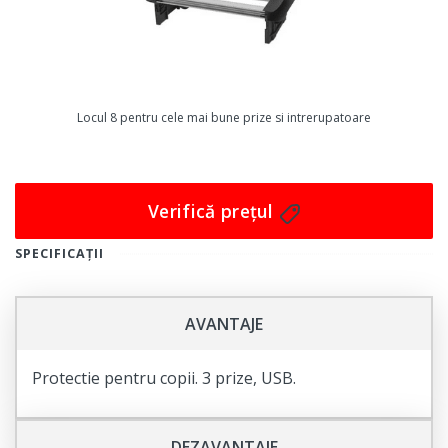
Bachmann Elevator este fabricată din aluminiu și vine
într-un finisaj elegant în culoarea argintiu și negru,
care se potrivește cu orice design de interior.
Și mai mult, montarea acestei prize este foarte ușoară
și rapidă datorită cordonului de 2 metri și a fișei Schuko
Locul 8 pentru cele mai bune prize si intrerupatoare
montabile. Multipriza se poate monta cu ușurință în
blatul de bucătărie, oferindu-vă tot confortul de care
aveți nevoie.
Verifică prețul
Așadar, nu mai așteptați și achiziționați acum multipriza
SPECIFICAȚII
incorporabilă Bachmann Elevator 1xSchuko 2xEuro și
bucurați-vă de toate avantajele sale practice și estetice
în bucătăria dvs.
AVANTAJE
Protectie pentru copii. 3 prize, USB.
DEZAVANTAJE