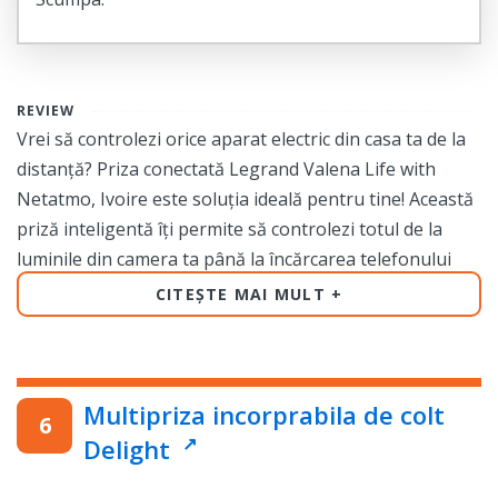
REVIEW
Vrei să controlezi orice aparat electric din casa ta de la
distanță? Priza conectată Legrand Valena Life with
Netatmo, Ivoire este soluția ideală pentru tine! Această
priză inteligentă îți permite să controlezi totul de la
luminile din camera ta până la încărcarea telefonului
tău mobil, totul prin intermediul smartphone-ului tău.
CITEȘTE MAI MULT
Cu o singură priză conectată Legrand Valena Life with
Netatmo, Ivoire, poți întrerupe consumul de energie al
dispozitivelor care nu sunt utilizate, pentru a reduce
Multipriza incorprabila de colt
factura ta de electricitate și pentru a economisi bani.
Delight
Priza conectată este ușor de instalat și de utilizat, ceea
ce o face perfectă pentru cei care doresc să își