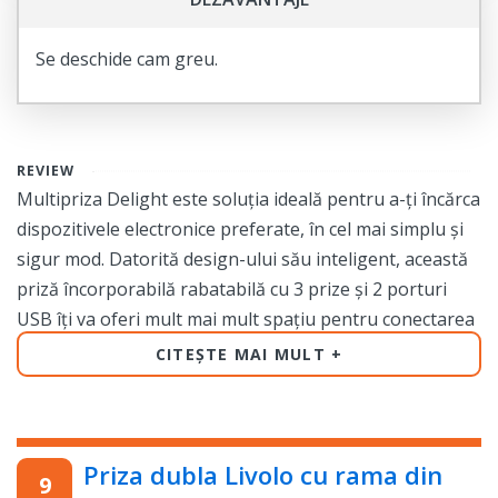
Se deschide cam greu.
REVIEW
Multipriza Delight este soluția ideală pentru a-ți încărca
dispozitivele electronice preferate, în cel mai simplu și
sigur mod. Datorită design-ului său inteligent, această
priză încorporabilă rabatabilă cu 3 prize și 2 porturi
USB îți va oferi mult mai mult spațiu pentru conectarea
mai multor dispozitive simultan.
CITEȘTE MAI MULT
Oferindu-ți o protecție suplimentară, această multipriza
este dotată cu o protecție pentru copii și cablu de 1.5m,
suficient de lung pentru a fi folosit în orice colț al
Priza dubla Livolo cu rama din
camerei tale. Materialul de aluminiu și cablul gros de