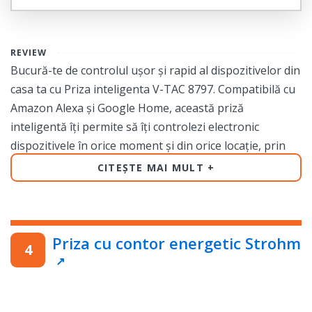
REVIEW
Bucură-te de controlul ușor și rapid al dispozitivelor din
casa ta cu Priza inteligenta V-TAC 8797. Compatibilă cu
Amazon Alexa și Google Home, această priză
inteligentă îți permite să îți controlezi electronic
dispozitivele în orice moment și din orice locație, prin
intermediul smartphone-ului tău.
CITEȘTE MAI MULT
Beneficiază de această priză inteligentă în casa sau
biroul tău, iar controlul va fi la vârful degetelor tale.
Montajul ușor și rapid îți permite să începi să controlezi
Priza cu contor energetic Strohm
dispozitivele tale electronice în doar câteva minute.
Fabricată din policarbonat și cu o culoare neagră
elegantă, această priză se potrivește perfect cu orice
design de interior, fără a-i afecta aspectul.