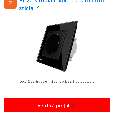
Dar poate cel mai important lucru este ca Priza cu
sticla
protectie APC SurgeArrest Essential PM1W-GR, Alb
protejeaza aparatele tale de fluctuatiile de curent sau
tensiune, precum si de supratensiuni sau varfuri de
curent care ar putea dauna dispozitivelor tale. Astfel,
vei putea folosi aparatele tale fara nicio grija si fara sa
iti faci griji cu privire la aparitia unor probleme
neplacute.
Priza are o frecventa de retea de 50 Hz +/- 5 Hz si un
curent maxim de intrare de 16A, precum si o tensiune
de intrare de 230 V si o priza standard Schuko CEE 7. In
plus, designul sau elegant in culoarea alba se va potrivi
Locul 2 pentru cele mai bune prize si intrerupatoare
perfect cu orice decor interior.
Nu mai astepta si protejeaza-ti aparatele de orice
problema cu Priza cu protectie APC SurgeArrest
Verifică prețul
Essential PM1W-GR, Alb! Cumpara acum si bucura-te de