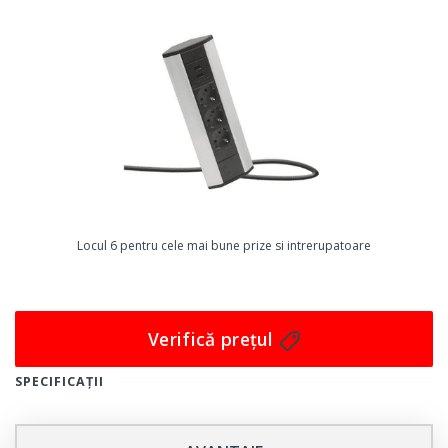
optimizeze eficienta energetică a casei lor.
Priza conectată Legrand Valena Life with Netatmo,
Ivoire are un design elegant și modern care se va
potrivi perfect cu orice decor. Culoarea Ivoire este
perfecta pentru cei care doresc să adauge un element
de eleganță în casa lor. Această priză conectată este
perfectă pentru cei care își doresc să își controleze
aparatele electrocasnice în mod convenabil și eficient.
Nu mai sta în urmă, începe să controlezi casa ta de la
Locul 6 pentru cele mai bune prize si intrerupatoare
distanță! Achiziționează acum Priza conectată Legrand
Valena Life with Netatmo, Ivoire și optimizează-ți
eficiența energetică, economisește bani și adaugă un
Verifică prețul
element de eleganță în casa ta!
SPECIFICAȚII