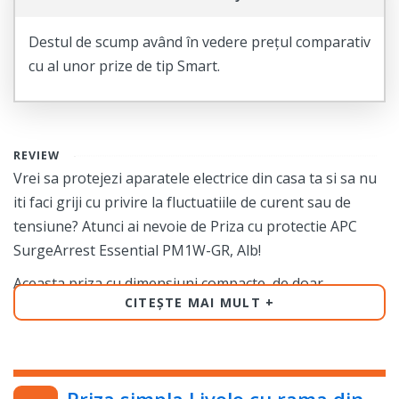
Destul de scump având în vedere prețul comparativ
cu al unor prize de tip Smart.
REVIEW
Vrei sa protejezi aparatele electrice din casa ta si sa nu
iti faci griji cu privire la fluctuatiile de curent sau de
tensiune? Atunci ai nevoie de Priza cu protectie APC
SurgeArrest Essential PM1W-GR, Alb!
Aceasta priza cu dimensiuni compacte, de doar
CITEȘTE MAI MULT
10×6.3×4.15 cm si o greutate de numai 0.13 kg, este
usor de instalat si se poate folosi pentru o multime de
aparate, de la frigidere pana la laptopuri si
smartphone-uri.
Priza simpla Livolo cu rama din