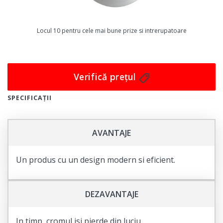
În plus, această priză este ușor de instalat, cu un tip de
montare încastrat și un tip de fixare cu suruburi.
Pachetul include 1 x Priză.
Locul 10 pentru cele mai bune prize si intrerupatoare
În concluzie, dacă doriți să aduceți un plus de eleganță
și stil în casa sau biroul dumneavoastră, această priză
dublă Livolo cu rama din sticla aurie este o alegere
Verifică prețul
excelentă. Nu ratați ocazia de a face un upgrade pentru
SPECIFICAȚII
dispozitivele dumneavoastră și de a vă bucura de o
experiență mult mai comodă și mai sigură. Comandați
acum!
AVANTAJE
Un produs cu un design modern si eficient.
DEZAVANTAJE
In timp, cromul isi pierde din luciu.