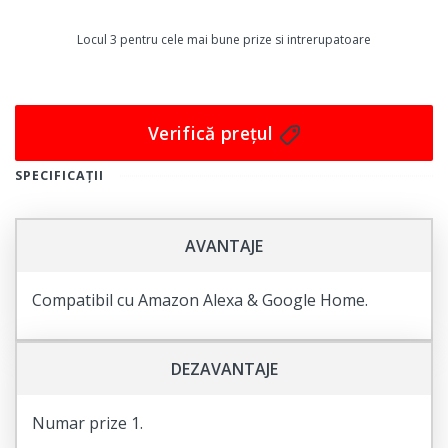
In plus, designul cu rama din sticla neagra ofera o
Locul 3 pentru cele mai bune prize si intrerupatoare
estetica placuta si moderna, care se va potrivi cu orice
decor. Daca esti in cautarea unei prize cu un aspect
elegant si modern, care sa ofere protectie si siguranta,
Verifică prețul
Priza simpla Livolo cu rama din sticla in culoarea neagra
este alegerea perfecta.
SPECIFICAȚII
Nu mai astepta si adauga aceasta priza de calitate
superioara in cosul tau de cumparaturi chiar acum!
AVANTAJE
Compatibil cu Amazon Alexa & Google Home.
DEZAVANTAJE
Numar prize 1.