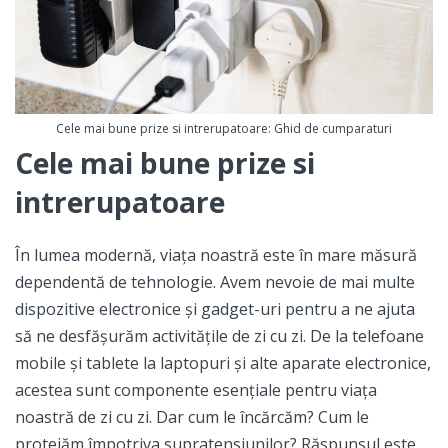
pentru utilizarea acasă sau la birou. Poate fi montată
aparent și fixată cu suruburi pe mobilă, astfel încât să
se integreze perfect în designul mobilierului.
Multipriza incorporabilă Bachmann Twist 2S este
Cele mai bune prize si intrerupatoare: Ghid de cumparaturi
construită dintr-un material durabil, care combină
Cele mai bune prize si
plasticul și metalul pentru a oferi o rezistență excelentă
și o durată lungă de utilizare. Aceasta are o culoare
intrerupatoare
elegantă de argintiu, care îi oferă un aspect modern și
atrăgător.
În lumea modernă, viața noastră este în mare măsură
Nu mai stați pe gânduri! Alegeți multipriza
dependentă de tehnologie. Avem nevoie de mai multe
incorporabilă Bachmann Twist 2S și bucurați-vă de
dispozitive electronice și gadget-uri pentru a ne ajuta
toate avantajele sale. Simplu de utilizat, convenabil și
să ne desfășurăm activitățile de zi cu zi. De la telefoane
sigur, această multipriza va transforma modul în care
mobile și tablete la laptopuri și alte aparate electronice,
încărcați dispozitivele, oferindu-vă o soluție inteligentă
acestea sunt componente esențiale pentru viața
și modernă pentru utilizarea în casa sau biroul dvs.
noastră de zi cu zi. Dar cum le încărcăm? Cum le
Comandați acum!
protejăm împotriva supratensiunilor? Răspunsul este