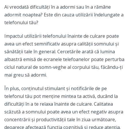
Ai vreodată dificultăți în a adormi sau în a rămâne
adormit noaptea? Este din cauza utilizării îndelungate a
telefonului tău?
Impactul utilizării telefonului înainte de culcare poate
avea un efect semnificativ asupra calității somnului și
sănătății tale în general. Cercetările arată că lumina
albastră emisă de ecranele telefoanelor poate perturba
ciclul natural de somn-veghe al corpului tău, făcându-ți
mai greu să adormi.
În plus, conținutul stimulant și notificările de pe
telefonul tău pot menține mintea ta activă, ducând la
dificultăți în a te relaxa înainte de culcare. Calitatea
scăzută a somnului poate avea un efect negativ asupra
concentrării și productivității tale în ziua următoare,
deoarece afectează funcția cognitivă și reduce atenția.