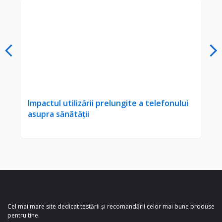
Impactul utilizării prelungite a telefonului
Cum
asupra sănătății
tel
Cel mai mare site dedicat testării și recomandării celor mai bune produse
pentru tine.