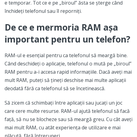
e temporar. Tot ce e pe „biroul” ăsta se șterge când
închideți telefonul sau îl reporniți.
De ce e mermoria RAM așa
important pentru un telefon?
RAM-ul e esențial pentru ca telefonul să meargă bine.
Când deschideți o aplicație, telefonul o mută pe „biroul”
RAM pentru a-i accesa rapid informațiile. Dacă aveți mai
mult RAM, puteți să țineți deschise mai multe aplicații
deodată fără ca telefonul să se încetinească.
Să zicem că schimbați între aplicații sau jucați un joc
care cere multe resurse. RAM-ul ajută telefonul să facă
față, să nu se blocheze sau să meargă greu. Cu cât aveți
mai mult RAM, cu atât experiența de utilizare e mai
plăcută, fără întreruperi.