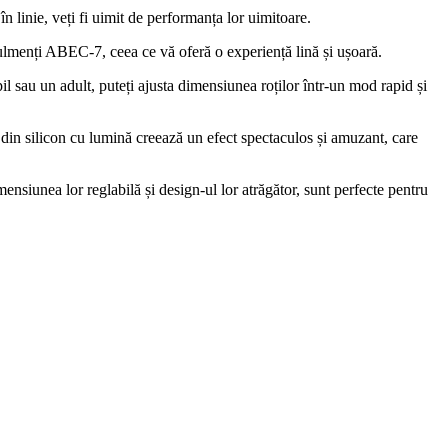
în linie, veți fi uimit de performanța lor uimitoare.
 rulmenți ABEC-7, ceea ce vă oferă o experiență lină și ușoară.
pil sau un adult, puteți ajusta dimensiunea roților într-un mod rapid și
tre din silicon cu lumină creează un efect spectaculos și amuzant, care
ensiunea lor reglabilă și design-ul lor atrăgător, sunt perfecte pentru