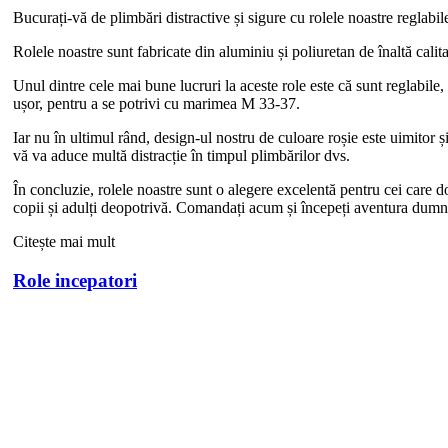
Bucurați-vă de plimbări distractive și sigure cu rolele noastre reglabile
Rolele noastre sunt fabricate din aluminiu și poliuretan de înaltă cali
Unul dintre cele mai bune lucruri la aceste role este că sunt reglabile, 
ușor, pentru a se potrivi cu marimea M 33-37.
Iar nu în ultimul rând, design-ul nostru de culoare roșie este uimitor și
vă va aduce multă distracție în timpul plimbărilor dvs.
În concluzie, rolele noastre sunt o alegere excelentă pentru cei care d
copii și adulți deopotrivă. Comandați acum și începeți aventura dumn
Citește mai mult
Role incepatori