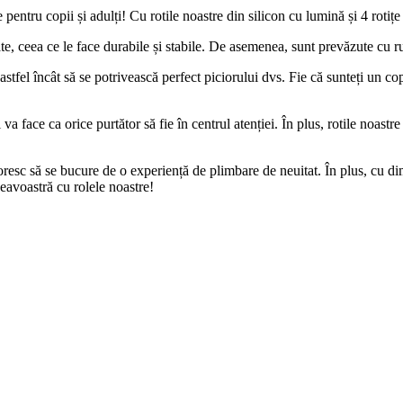
 pentru copii și adulți! Cu rotile noastre din silicon cu lumină și 4 rotițe 
tate, ceea ce le face durabile și stabile. De asemenea, sunt prevăzute cu
astfel încât să se potrivească perfect piciorului dvs. Fie că sunteți un co
 va face ca orice purtător să fie în centrul atenției. În plus, rotile noas
oresc să se bucure de o experiență de plimbare de neuitat. În plus, cu dim
eavoastră cu rolele noastre!