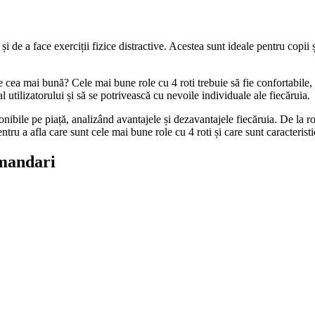
și de a face exerciții fizice distractive. Acestea sunt ideale pentru copii 
e cea mai bună? Cele mai bune role cu 4 roti trebuie să fie confortabile, 
 utilizatorului și să se potrivească cu nevoile individuale ale fiecăruia.
nibile pe piață, analizând avantajele și dezavantajele fiecăruia. De la ro
u a afla care sunt cele mai bune role cu 4 roti și care sunt caracteristic
omandari