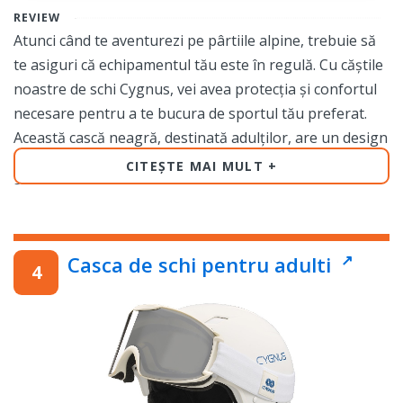
REVIEW
Atunci când te aventurezi pe pârtiile alpine, trebuie să
te asiguri că echipamentul tău este în regulă. Cu căștile
noastre de schi Cygnus, vei avea protecția și confortul
necesare pentru a te bucura de sportul tău preferat.
Această cască neagră, destinată adulților, are un design
modern și elegant, fiind perfectă pentru orice stil de
CITEȘTE MAI MULT
schi.
Proiectată pentru a oferi o protecție maximă, această
cască este construită dintr-un material de înaltă
Casca de schi pentru adulti
calitate, rezistent și durabil. Acest lucru înseamnă că vei
avea încredere că vei fi în siguranță în timp ce te bucuri
de coborârile tale preferate.
Căștile noastre de schi Cygnus sunt, de asemenea,
concepute pentru a fi confortabile și ușoare, ceea ce
înseamnă că nu vei fi obosit în timpul zilei de schi.