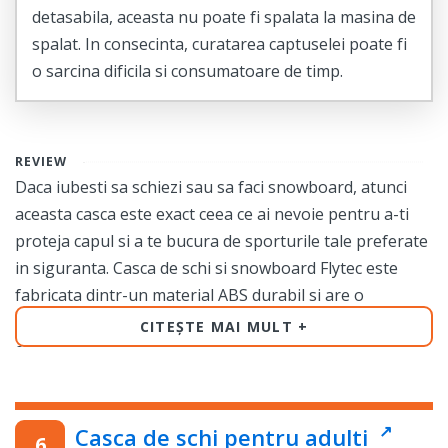
detasabila, aceasta nu poate fi spalata la masina de
spalat. In consecinta, curatarea captuselei poate fi
o sarcina dificila si consumatoare de timp.
REVIEW
Daca iubesti sa schiezi sau sa faci snowboard, atunci
aceasta casca este exact ceea ce ai nevoie pentru a-ti
proteja capul si a te bucura de sporturile tale preferate
in siguranta. Casca de schi si snowboard Flytec este
fabricata dintr-un material ABS durabil si are o
captuseala detasabila, asigurandu-ti astfel o protectie
CITEȘTE MAI MULT
excelenta impotriva socurilor si a temperaturilor
scazute.
Oferind o ventilatie eficienta, aceasta casca de schi si
Casca de schi pentru adulti
snowboard te va tine racoros si confortabil pe tot