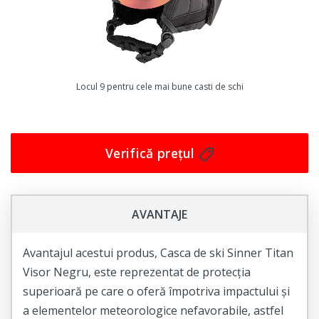
deranjat de vreo presiune sau disconfort.
Casca este ușoară și confortabilă, astfel încât o poți
purta fără probleme pe întreaga durată a zilei de schi,
iar sistemul de prindere reglabil îți permite să o fixezi
perfect pe capul tău.
Locul 9 pentru cele mai bune casti de schi
În concluzie, dacă vrei o cască de schi de înaltă calitate,
care să îți ofere protecție maximă și confort pe pârtie,
atunci casca Julbo Mission este alegerea perfectă
Verifică prețul
pentru tine! Nu mai sta pe gânduri și adaug-o în coșul
tău de cumpărături chiar acum!
AVANTAJE
Avantajul acestui produs, Casca de ski Sinner Titan
Visor Negru, este reprezentat de protecția
superioară pe care o oferă împotriva impactului și
a elementelor meteorologice nefavorabile, astfel