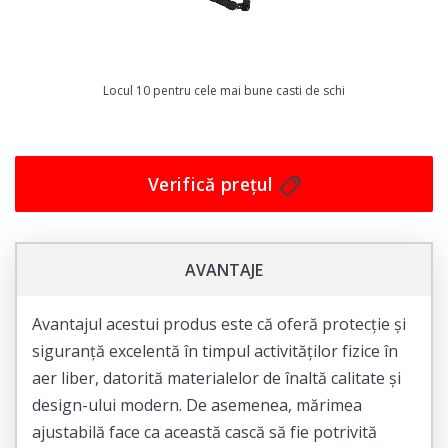
preferințele și nevoile dumneavoastră. Fără a utiliza o
construcție pasivă, Casca de ski Sinner Titan Visor
Negru vă oferă controlul total și libertatea de a
Locul 10 pentru cele mai bune casti de schi
personaliza cască pentru a se potrivi perfect nevoilor și
preferințelor dumneavoastră.
În concluzie, dacă doriți să vă bucurați de sporturile de
Verifică prețul
iarnă în siguranță și confort, Casca de ski Sinner Titan
Visor Negru este alegerea perfectă pentru
dumneavoastră! Comandați acum și experimentați
AVANTAJE
beneficiile acestei căști de schi de calitate superioară.
Avantajul acestui produs este că oferă protecție și
siguranță excelentă în timpul activităților fizice în
aer liber, datorită materialelor de înaltă calitate și
design-ului modern. De asemenea, mărimea
ajustabilă face ca această cască să fie potrivită