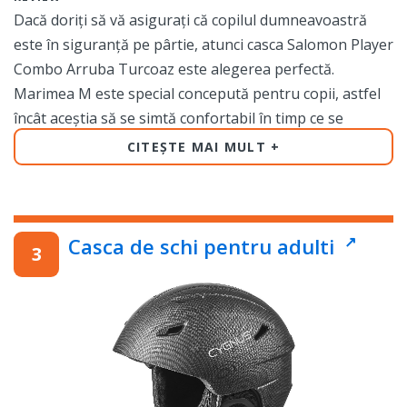
Dacă doriți să vă asigurați că copilul dumneavoastră
este în siguranță pe pârtie, atunci casca Salomon Player
Combo Arruba Turcoaz este alegerea perfectă.
Marimea M este special concepută pentru copii, astfel
încât aceștia să se simtă confortabil în timp ce se
bucură de sportul lor preferat.
CITEȘTE MAI MULT
Această cască de schi este realizată din materiale de
calitate superioară, astfel încât să poată fi utilizată
pentru mai multe sezoane. Este proiectată pentru a
Casca de schi pentru adulti
proteja capul copilului dumneavoastră în timpul
activităților de iarnă, fără a compromite confortul și
mobilitatea.
Casca Salomon Player Combo Arruba Turcoaz vine cu o
serie de caracteristici utile. Protecția auriculară asigură
o protecție suplimentară în cazul unui impact, în timp ce
ventilarea reglabilă asigură confort termic pe timp de