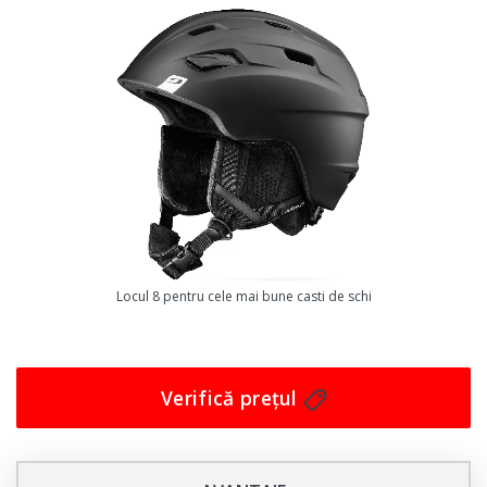
temperatura corpului în timpul schiatului, astfel încât
să nu transpiri și să te simți mereu confortabil.
Bolle B-STYLE nu este doar o cască de schi obișnuită.
Aceasta vine echipată cu o serie de funcții inovative,
menite să îți ofere o experiență de schi de neuitat. De
exemplu, viziera integrată îți protejează fața de razele
UV nocive, în timp ce căștile audio compatibile îți permit
să asculți muzica preferată în timp ce te bucuri de
schiat.
În concluzie, căștile Bolle B-STYLE sunt o investiție
Locul 8 pentru cele mai bune casti de schi
excelentă pentru orice pasionat de schi care caută
confort, siguranță și inovație. Nu pierde această
oportunitate de a-ți îmbunătăți experiența de schi și
Verifică prețul
cumpără acum o pereche de căști Bolle B-STYLE!