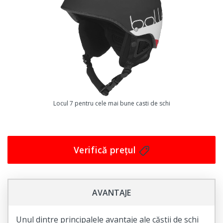
Căștile de schi sunt fabricate din materiale de calitate
superioară și au o protecție excelentă împotriva
impactului. Acest lucru înseamnă că puteți să vă
bucurați de sportul dumneavoastră preferat fără să vă
faceți griji cu privire la siguranța dumneavoastră.
Cu această cască de schi de la Benger, veți putea să vă
concentrați pe schiatul dumneavoastră și să vă simțiți în
Locul 7 pentru cele mai bune casti de schi
siguranță în același timp. Este o investiție excelentă
pentru orice iubitor al sporturilor de iarnă, și va dura
mult timp, astfel încât să puteți să vă bucurați de ea
Verifică prețul
pentru sezoanele viitoare.
Nu mai stați pe gânduri! Achiziționați acum această
cască de schi de înaltă calitate și bucurați-vă de schiatul
AVANTAJE
în siguranță!
Unul dintre principalele avantaje ale căștii de schi