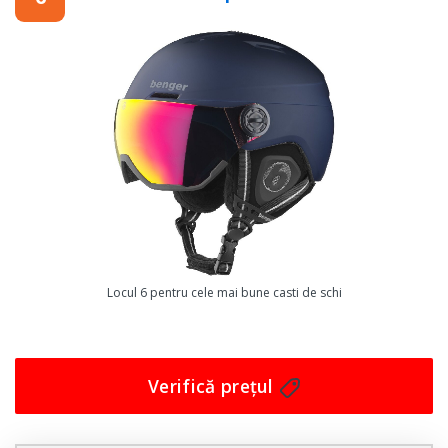
parcursul zilei. Marimea M este potrivita pentru
majoritatea oamenilor, iar culoarea neagra este
eleganta si se potriveste cu orice echipament.
De ce sa alegi aceasta casca de schi si snowboard
Flytec? Datorita confortului sau, protectiei excelente si
a designului sau modern, te vei simti mai increzator in
timpul schiatului sau snowboardului. Aceasta casca iti
ofera tot ceea ce ai nevoie pentru a te concentra
asupra performantelor tale si pentru a te bucura la
maximum de experienta ta.
Locul 6 pentru cele mai bune casti de schi
Comanda acum aceasta casca de schi si snowboard
Flytec si vei avea parte de o experienta excelenta in
timpul sporturilor tale preferate. Alege protectia si
Verifică prețul
confortul si beneficiaza de cele mai bune performante
la schi sau snowboard.