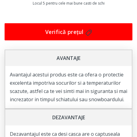
arăți la fel de bine precum te simți. Este disponibilă într-
Locul 5 pentru cele mai bune casti de schi
o gamă largă de mărimi, astfel încât să găsești cu
ușurință dimensiunea perfectă pentru tine.
În concluzie, dacă îți place să schiezi și îți dorești să te
Verifică prețul
simți în siguranță și confortabil, casca de schi Cygnus
este alegerea perfectă pentru tine. Comandă acum și
începe aventura ta pe pârtii cu încredere!
AVANTAJE
Avantajul acestui produs este ca ofera o protectie
excelenta impotriva socurilor si a temperaturilor
scazute, astfel ca te vei simti mai in siguranta si mai
increzator in timpul schiatului sau snowboardului.
DEZAVANTAJE
Dezavantajul este ca desi casca are o captuseala