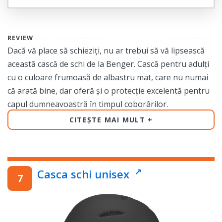
REVIEW
Dacă vă place să schieziți, nu ar trebui să vă lipsească
această cască de schi de la Benger. Cască pentru adulți
cu o culoare frumoasă de albastru mat, care nu numai
că arată bine, dar oferă și o protecție excelentă pentru
capul dumneavoastră în timpul coborârilor.
CITEȘTE MAI MULT
Designul ergonomic și confortabil al căștii se potrivește
perfect cu forma capului, ceea ce face că purtarea
acesteia să fie plăcută și să vă puteți concentra asupra
schiatului. Este ușoară și nu vă va incomoda nici măcar
Casca schi unisex
în timpul unei zile întregi de schiat. Datorită sistemului
de prindere reglabil, veți putea ajusta cască la
dimensiunea dumneavoastră, asigurându-vă astfel că
aceasta va rămâne în siguranță și confortabilă.