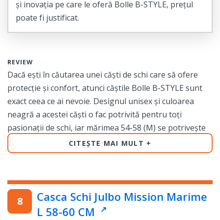
și inovația pe care le oferă Bolle B-STYLE, prețul
poate fi justificat.
REVIEW
Dacă ești în căutarea unei căști de schi care să ofere
protecție și confort, atunci căștile Bolle B-STYLE sunt
exact ceea ce ai nevoie. Designul unisex și culoarea
neagră a acestei căști o fac potrivită pentru toți
pasionații de schi, iar mărimea 54-58 (M) se potrivește
perfect pentru majoritatea capetelor.
CITEȘTE MAI MULT
Cu această cască, te vei bucura de o experiență de schi
confortabilă și sigură. Designul inovativ și confortabil al
căștii îți oferă libertatea de mișcare pe pârtie, fără să
Casca Schi Julbo Mission Marime
simți greutatea acesteia pe cap. În plus, cu ajutorul
L 58-60 CM
sistemului de ventilație reglabil, vei putea să îți reglezi