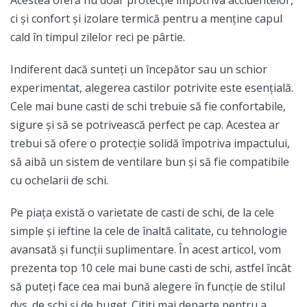
ci și confort și izolare termică pentru a menține capul
cald în timpul zilelor reci pe pârtie.
Indiferent dacă sunteți un începător sau un schior
experimentat, alegerea castilor potrivite este esențială.
Cele mai bune casti de schi trebuie să fie confortabile,
sigure și să se potrivească perfect pe cap. Acestea ar
trebui să ofere o protecție solidă împotriva impactului,
să aibă un sistem de ventilare bun și să fie compatibile
cu ochelarii de schi.
Pe piața există o varietate de casti de schi, de la cele
simple și ieftine la cele de înaltă calitate, cu tehnologie
avansată și funcții suplimentare. În acest articol, vom
prezenta top 10 cele mai bune casti de schi, astfel încât
să puteți face cea mai bună alegere în funcție de stilul
dvs. de schi și de buget. Citiți mai departe pentru a