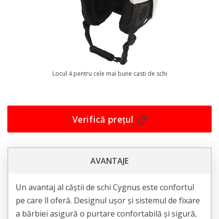
Interiorul moale și căptușit îți va ține capul cald și
confortabil, chiar și în cele mai reci zile.
Această cască de schi pentru adulți este, de asemenea,
ușor de utilizat și de reglat, cu un sistem de închidere cu
cataramă. Așadar, vei putea să o ajustezi în funcție de
Locul 4 pentru cele mai bune casti de schi
dimensiunea capului tău și să te asiguri că este perfect
fixată.
Dacă vrei să te bucuri de experiența de schi cu adevărat
Verifică prețul
fantastică, atunci trebuie să ai o cască de schi care îți
oferă protecția și confortul necesare. Achiziționează
casca de schi pentru adulți Cygnus în negru astăzi și
AVANTAJE
bucură-te de un schi fără griji și cu stil. Comandă acum!
Un avantaj al căștii de schi Cygnus este confortul
pe care îl oferă. Designul ușor și sistemul de fixare
a bărbiei asigură o purtare confortabilă și sigură,