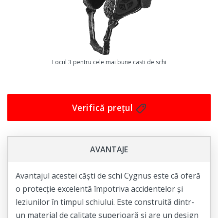
vară și iarnă. Viziera este reglabilă, pentru a oferi o
vizibilitate optimă în timp ce copilul dumneavoastră se
bucură de aventură.
Pentru a oferi o potrivire perfectă, casca vine cu o
Locul 3 pentru cele mai bune casti de schi
curea ajustabilă sub bărbie. Acest lucru nu numai că va
ajuta la menținerea caschetei în siguranță, dar va oferi,
de asemenea, o potrivire confortabilă și sigură. Cu o
Verifică prețul
gamă de culori și dimensiuni disponibile, nu veți fi
dezamăgiți.
Așadar, dacă sunteți în căutarea unei căști de schi de
AVANTAJE
calitate pentru copilul dumneavoastră, nu căutați mai
departe decât casca Salomon Player Combo Arruba
Avantajul acestei căști de schi Cygnus este că oferă
Turcoaz. Comandați astăzi și lăsați-l pe cel mic să se
o protecție excelentă împotriva accidentelor și
bucure în siguranță de sportul său preferat.
leziunilor în timpul schiului. Este construită dintr-
un material de calitate superioară și are un design