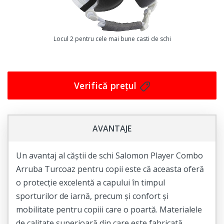
Într-un cuvânt, această cască de schi/snowboard
pentru copii este esențială pentru siguranța și
confortul copiilor dumneavoastră în timpul activităților
Locul 2 pentru cele mai bune casti de schi
de iarnă. Cumpărați acum și oferiți copiilor
dumneavoastră protecția și confortul de care au nevoie
pentru a se bucura din plin de zăpadă!
Verifică prețul
Comandați acum această cască schi/snowboard pentru
copii cu viziera rabatabilă, alba, marime 48-51 cm!
AVANTAJE
Un avantaj al căștii de schi Salomon Player Combo
Arruba Turcoaz pentru copii este că aceasta oferă
o protecție excelentă a capului în timpul
sporturilor de iarnă, precum și confort și
mobilitate pentru copiii care o poartă. Materialele
de calitate superioară din care este fabricată