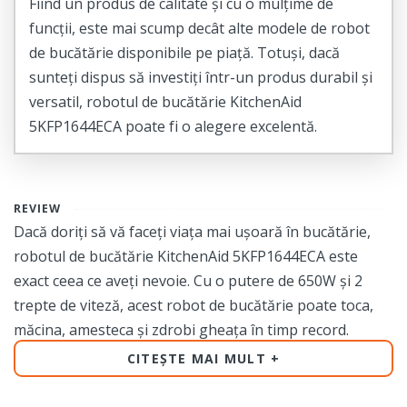
Fiind un produs de calitate și cu o mulțime de
funcții, este mai scump decât alte modele de robot
de bucătărie disponibile pe piață. Totuși, dacă
sunteți dispus să investiți într-un produs durabil și
versatil, robotul de bucătărie KitchenAid
5KFP1644ECA poate fi o alegere excelentă.
REVIEW
Dacă doriți să vă faceți viața mai ușoară în bucătărie,
robotul de bucătărie KitchenAid 5KFP1644ECA este
exact ceea ce aveți nevoie. Cu o putere de 650W și 2
trepte de viteză, acest robot de bucătărie poate toca,
măcina, amesteca și zdrobi gheața în timp record.
CITEȘTE MAI MULT
Cu accesorii multiple, puteți face mult mai mult decât
tocare și amestecare. Fie că doriți să feliați, să tăiați