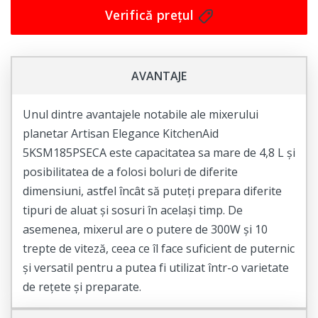
În pachetul de livrare veți găsi, pe lângă robotul de
Verifică prețul
bucătărie, accesorii precum accesoriu pentru
framantare, disc de feliere, storcator de fructe, bol de
rezerva, accesoriu emulsifiere, accesoriu impingere,
AVANTAJE
capac de protectie bol, disc radere, accesoriu maruntire
și recipient gradat, precum și o spatulă de curățare,
Unul dintre avantajele notabile ale mixerului
lamă pentru aluat și o cutie pentru depozitarea
planetar Artisan Elegance KitchenAid
accesoriilor.
5KSM185PSECA este capacitatea sa mare de 4,8 L și
posibilitatea de a folosi boluri de diferite
În concluzie, robotul de bucătărie KitchenAid
dimensiuni, astfel încât să puteți prepara diferite
5KFP1644ECA este un ajutor de nădejde în bucătărie,
tipuri de aluat și sosuri în același timp. De
care vă va face viața mult mai ușoară și mai plăcută.
asemenea, mixerul are o putere de 300W și 10
Achiziționați-l astăzi și bucurați-vă de beneficiile pe care
trepte de viteză, ceea ce îl face suficient de puternic
le aduce în bucătăria dumneavoastră!
și versatil pentru a putea fi utilizat într-o varietate
de rețete și preparate.