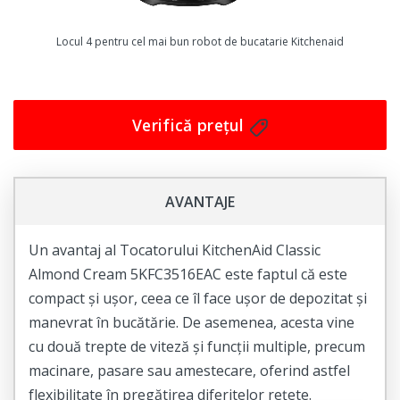
Cu un design elegant și performanțe de top, acest
Locul 4 pentru cel mai bun robot de bucatarie Kitchenaid
mixer planetar Artisan Elegance KitchenAid va fi perfect
pentru a vă ajuta să pregătiți cele mai delicioase
preparate și să impresionați pe toți cei dragi.
Verifică prețul
Nu ratați ocazia de a achiziționa acest produs de
calitate și a vă bucura de toate beneficiile sale!
Cumpărați acum și începeți să vă bucurați de
AVANTAJE
preparatele delicioase și ușor de făcut, cu ajutorul
acestui mixer planetar Artisan Elegance KitchenAid
Un avantaj al Tocatorului KitchenAid Classic
5KSM185PSECA.
Almond Cream 5KFC3516EAC este faptul că este
compact și ușor, ceea ce îl face ușor de depozitat și
manevrat în bucătărie. De asemenea, acesta vine
cu două trepte de viteză și funcții multiple, precum
macinare, pasare sau amestecare, oferind astfel
flexibilitate în pregătirea diferitelor rețete.