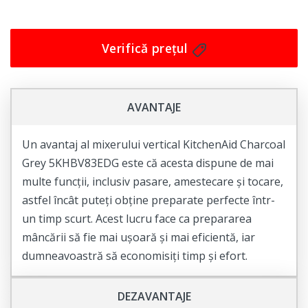
Îți recomandăm cu încredere Tocatorul KitchenAid
Classic Almond Cream 5KFC3516EAC, care îți va
simplifica munca în bucătărie și te va ajuta să pregătești
Verifică prețul
cele mai delicioase rețete. Nu mai sta pe gânduri și
achiziționează acum acest tocător minunat!
AVANTAJE
Un avantaj al mixerului vertical KitchenAid Charcoal
Grey 5KHBV83EDG este că acesta dispune de mai
multe funcții, inclusiv pasare, amestecare și tocare,
astfel încât puteți obține preparate perfecte într-
un timp scurt. Acest lucru face ca prepararea
mâncării să fie mai ușoară și mai eficientă, iar
dumneavoastră să economisiți timp și efort.
DEZAVANTAJE