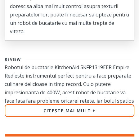
doresc sa aiba mai mult control asupra texturii
preparatelor lor, poate fi necesar sa opteze pentru
un robot de bucatarie cu mai multe trepte de
viteza.
REVIEW
Robotul de bucatarie KitchenAid 5KFP1319EER Empire
Red este instrumentul perfect pentru a face preparate
culinare delicioase in timp record. Cu o putere
impresionanta de 400W, acest robot de bucatarie va
face fata fara probleme oricarei retete, iar bolul spatios
de 3.1L va permite sa gatiti pentru intreaga familie fara
CITEȘTE MAI MULT
a fi nevoie sa umpleti bolul de mai multe ori.
Cu caracteristici cheie precum functia Pulse si cele doua
trepte de viteza, puteti toca, framanta, felia sau