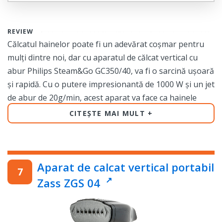
REVIEW
Călcatul hainelor poate fi un adevărat coșmar pentru
mulți dintre noi, dar cu aparatul de călcat vertical cu
abur Philips Steam&Go GC350/40, va fi o sarcină ușoară
și rapidă. Cu o putere impresionantă de 1000 W și un jet
de abur de 20g/min, acest aparat va face ca hainele
dumneavoastră să arate perfect într-un timp record.
CITEȘTE MAI MULT
Cu un rezervor de apă de 70 ml, puteți călca mai multe
haine fără a fi nevoie să adăugați apă în mod constant.
În plus, aburul emis de aparat va elimina toate cutele și
Aparat de calcat vertical portabil
va înfrumuseța hainele într-un mod delicat, fără a le
Zass ZGS 04
deteriora.
Acest aparat de călcat vertical Philips Steam&Go
GC350/40 este ușor și portabil, permițându-vă să-l luați