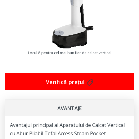
direct de pe panoul tactil.
Acest aparat de călcat vertical portabil este perfect
pentru călcatul hainelor, dar poate fi folosit și pentru
alte scopuri, cum ar fi îndepărtarea cutezilor de pe
draperii sau perdele. Cu un design compact și ușor,
acest aparat poate fi ușor transportat oriunde aveți
Locul 8 pentru cel mai bun fier de calcat vertical
nevoie de el.
În concluzie, dacă doriți un aparat de călcat care să vă
facă viața mai ușoară, atunci aparatul de călcat vertical
Verifică prețul
portabil Zass ZGS 04 este opțiunea ideală pentru
dumneavoastră. Achiziționați acum și vedeți diferența
pe care o face acest aparat pentru dvs.!
AVANTAJE
Avantajul principal al Aparatului de Calcat Vertical
cu Abur Pliabil Tefal Access Steam Pocket