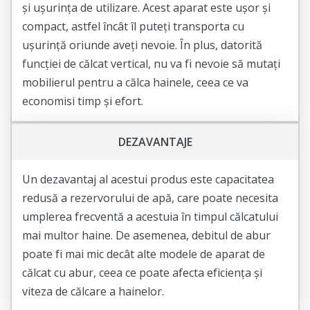
pentru dvs. Achiziționați-l acum și veți putea
și ușurința de utilizare. Acest aparat este ușor și
experimenta avantajele sale unice de îndată ce îl veți
compact, astfel încât îl puteți transporta cu
folosi!
ușurință oriunde aveți nevoie. În plus, datorită
funcției de călcat vertical, nu va fi nevoie să mutați
mobilierul pentru a călca hainele, ceea ce va
economisi timp și efort.
DEZAVANTAJE
Un dezavantaj al acestui produs este capacitatea
redusă a rezervorului de apă, care poate necesita
umplerea frecventă a acestuia în timpul călcatului
mai multor haine. De asemenea, debitul de abur
poate fi mai mic decât alte modele de aparat de
călcat cu abur, ceea ce poate afecta eficiența și
viteza de călcare a hainelor.