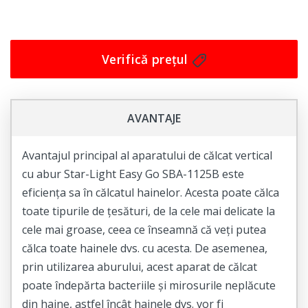
birou, ceea ce va face procesul de călcat mult mai plăcut
și mai rapid. În plus, este ușor de depozitat și
transportat, astfel încât să puteți să-l luați oriunde
Verifică prețul
aveți nevoie. Cumpărați acum și bucurați-vă de
avantajele oferite de acest aparat de calcat vertical cu
abur!
AVANTAJE
Avantajul principal al aparatului de călcat vertical
cu abur Star-Light Easy Go SBA-1125B este
eficiența sa în călcatul hainelor. Acesta poate călca
toate tipurile de țesături, de la cele mai delicate la
cele mai groase, ceea ce înseamnă că veți putea
călca toate hainele dvs. cu acesta. De asemenea,
prin utilizarea aburului, acest aparat de călcat
poate îndepărta bacteriile și mirosurile neplăcute
din haine, astfel încât hainele dvs. vor fi