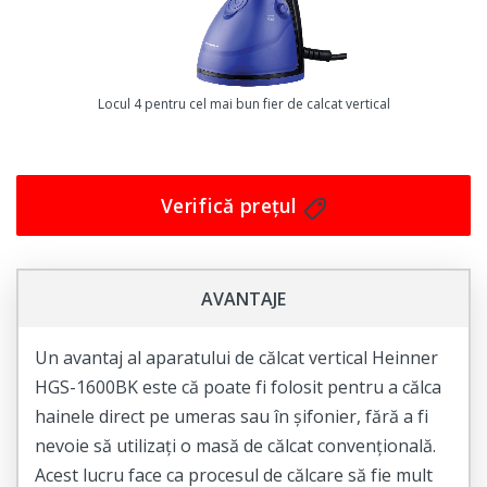
Cu acest aparat de călcat vertical, îți vei putea întreține
hainele într-un mod eficient și profesionist, obținând
rezultate excelente fără a depune un efort suplimentar.
Achiziționează acum aparatul de călcat vertical Heinner
Locul 4 pentru cel mai bun fier de calcat vertical
HGS-1100PP și bucură-te de haine impecabile în fiecare
zi!
Comandă acum și profitați de avantajele oferite de
Verifică prețul
acest aparat de călcat vertical!
AVANTAJE
Un avantaj al aparatului de călcat vertical Heinner
HGS-1600BK este că poate fi folosit pentru a călca
hainele direct pe umeras sau în șifonier, fără a fi
nevoie să utilizați o masă de călcat convențională.
Acest lucru face ca procesul de călcare să fie mult