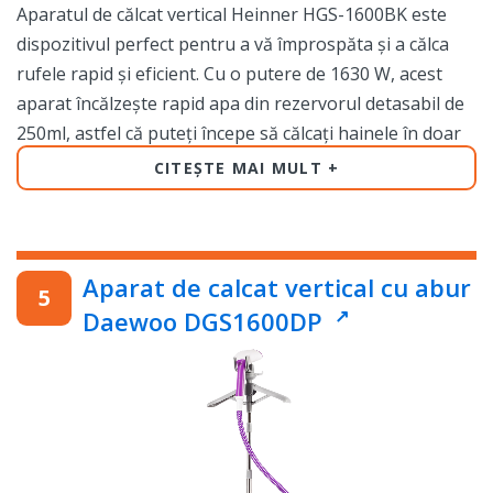
Aparatul de călcat vertical Heinner HGS-1600BK este
dispozitivul perfect pentru a vă împrospăta și a călca
rufele rapid și eficient. Cu o putere de 1630 W, acest
aparat încălzește rapid apa din rezervorul detasabil de
250ml, astfel că puteți începe să călcați hainele în doar
câteva minute.
CITEȘTE MAI MULT
Unul dintre cele mai mari avantaje ale acestui aparat de
călcat vertical este faptul că nu trebuie să vă așezați la o
masă sau sa desfășurați tabla de călcat, deoarece puteți
Aparat de calcat vertical cu abur
călca hainele direct în șifonier sau pe umeras. Mai mult
Daewoo DGS1600DP
decât atât, aparatul este extrem de ușor și compact,
fiind ușor de manevrat și depozitat.
Datorită faptului că puteți călca hainele pe verticală,
aparatul este perfect pentru hainele delicate, precum
cele din mătase sau bumbac. În plus, acesta poate fi
folosit și pentru a îndepărta mirosurile neplăcute din