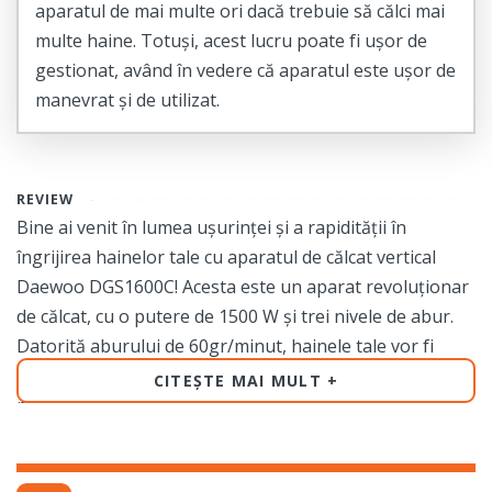
aparatul de mai multe ori dacă trebuie să călci mai
multe haine. Totuși, acest lucru poate fi ușor de
gestionat, având în vedere că aparatul este ușor de
manevrat și de utilizat.
REVIEW
Bine ai venit în lumea ușurinței și a rapidității în
îngrijirea hainelor tale cu aparatul de călcat vertical
Daewoo DGS1600C! Acesta este un aparat revoluționar
de călcat, cu o putere de 1500 W și trei nivele de abur.
Datorită aburului de 60gr/minut, hainele tale vor fi
călcate într-un mod uniform și fără a fi necesar să aplici
CITEȘTE MAI MULT
presiune pe ele.
Cu o capacitate de 0.28 L, acest aparat de călcat vertical
Daewoo DGS1600C este ușor de manevrat și poate fi