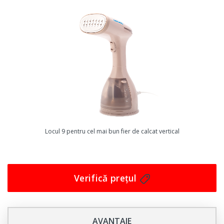
auto-off îl face o alegere sigură și convenabilă pentru
utilizare.
Capacitatea de 120ml vă permite să utilizați aparatul de
mai multe ori fără a fi nevoie să umpleți rezervorul de
apă în mod constant. În plus, designul alb-negru
modern se potrivește perfect cu orice decor și va arăta
grozav în orice cameră.
Când vine vorba de a-și păstra hainele curate și bine
călcate, fiecare minut contează. Cu Aparatul de Calcat
Vertical cu Abur Pliabil Tefal Access Steam Pocket
Locul 9 pentru cel mai bun fier de calcat vertical
DT3031E0, veți economisi timp și veți fi sigur că hainele
dvs. arată întotdeauna impecabil. Alegeți calitatea și
eficiența cu Tefal Access Steam Pocket DT3031E0 –
Verifică prețul
achiziționați acum!
AVANTAJE