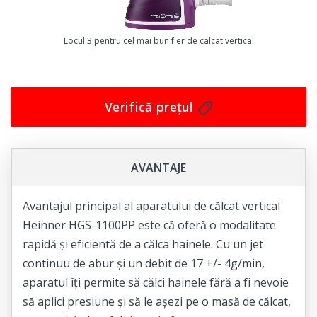
haine, ceea ce înseamnă că hainele dvs. vor fi
întotdeauna proaspete și curate.
Locul 3 pentru cel mai bun fier de calcat vertical
Dacă sunteți în căutarea unui aparat de călcat eficient și
ușor de utilizat, atunci Star-Light Easy Go SBA-1125B
este cea mai bună alegere pentru dvs. Nu mai pierdeți
timpul călcând hainele în mod tradițional, comandați
Verifică prețul
acum acest aparat de călcat vertical cu abur și veți
vedea cum hainele dvs. vor arăta mereu proaspete și
bine întreținute.
AVANTAJE
Avantajul principal al aparatului de călcat vertical
Heinner HGS-1100PP este că oferă o modalitate
rapidă și eficientă de a călca hainele. Cu un jet
continuu de abur și un debit de 17 +/- 4g/min,
aparatul îți permite să călci hainele fără a fi nevoie
să aplici presiune și să le așezi pe o masă de călcat,