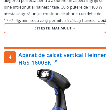
alegerea perfectă pentru a obține un aspect îngrijit și
bine întreținut al hainelor tale. Cu o putere de 1100 W,
acesta asigură un jet continuu de abur cu un debit de
17 +/- 4g/min, ceea ce îți permite să călcați hainele rapid
și eficient, fără a fi nevoie să aplici presiune.
CITEȘTE MAI MULT
Rezervorul detasabil de 0,25 l face ca umplerea cu apă
să fie o sarcină ușoară și simplă, iar cu jetul de abur
continuu poți călca cu ușurință țesături delicate sau
Aparat de calcat vertical Heinner
haine cu pliuri adânci.
HGS-1600BK
Aparatul de călcat vertical Heinner HGS-1100PP este
ușor de manevrat, având un design ergonomic și
confortabil. De asemenea, poți călca hainele direct pe
umeras, fără a fi nevoie să folosești o masă de călcat.
Acest aparat de călcat vertical economisește timp și este
perfect pentru a fi folosit în fiecare zi, atât acasă, cât și
în călătorii.