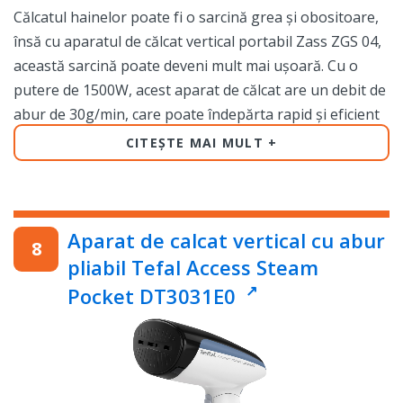
Călcatul hainelor poate fi o sarcină grea și obositoare,
însă cu aparatul de călcat vertical portabil Zass ZGS 04,
această sarcină poate deveni mult mai ușoară. Cu o
putere de 1500W, acest aparat de călcat are un debit de
abur de 30g/min, care poate îndepărta rapid și eficient
toate cutele și nedoritatile de pe haine.
CITEȘTE MAI MULT
Cu un vaporizator rapid care se încălzește în doar 30 de
secunde, acest aparat de călcat vertical portabil este
ideal pentru persoanele care sunt întotdeauna în
Aparat de calcat vertical cu abur
mișcare. Cu un incalzitor de aluminiu, aparatul produce
pliabil Tefal Access Steam
abur în cantități mari, ceea ce înseamnă că veți putea
Pocket DT3031E0
călca hainele într-un timp scurt și fără efort.
Panoul de control cu comutator tactil face ca utilizarea
acestui aparat să fie și mai ușoară. Nu trebuie să
apăsați butoane sau să rotiți un disc pentru a obține
setările dorite. În schimb, puteți selecta opțiunea dorită