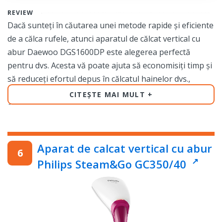
REVIEW
Dacă sunteți în căutarea unei metode rapide și eficiente
de a călca rufele, atunci aparatul de călcat vertical cu
abur Daewoo DGS1600DP este alegerea perfectă
pentru dvs. Acesta vă poate ajuta să economisiți timp și
să reduceți efortul depus în călcatul hainelor dvs.,
făcând astfel activitatea de călcat mai ușoară și mai
CITEȘTE MAI MULT
eficientă decât v-ați fi așteptat vreodată.
Cu o putere impresionantă de 1600 de wați, acest
aparat de călcat vertical cu abur poate îndrepta chiar și
Aparat de calcat vertical cu abur
cele mai încăpățânate cute ale hainelor dvs., fără a fi
Philips Steam&Go GC350/40
nevoie să folosiți o placă de călcat tradițională. Acesta
este perfect pentru persoanele care sunt mereu în
mișcare și nu au timp pentru așteptarea încălzirii unei
plăci de călcat.