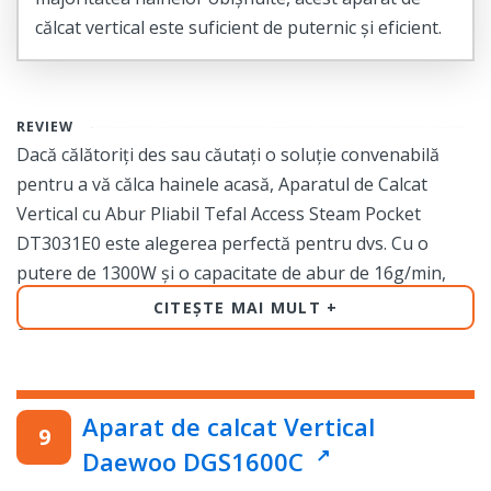
călcat vertical este suficient de puternic și eficient.
REVIEW
Dacă călătoriți des sau căutați o soluție convenabilă
pentru a vă călca hainele acasă, Aparatul de Calcat
Vertical cu Abur Pliabil Tefal Access Steam Pocket
DT3031E0 este alegerea perfectă pentru dvs. Cu o
putere de 1300W și o capacitate de abur de 16g/min,
veți putea călca hainele într-un timp mult mai scurt
CITEȘTE MAI MULT
decât cu un fier de călcat tradițional.
Datorită dimensiunii compacte și a designului pliabil,
acest aparat de calcat vertical este ușor de transportat
Aparat de calcat Vertical
și depozitat. Puteți să-l luați cu dvs. în călătorii sau să-l
Daewoo DGS1600C
depozitați într-un dulap fără probleme. În plus, funcția