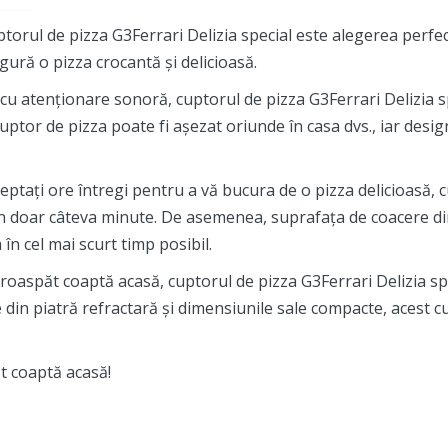
uptorul de pizza G3Ferrari Delizia special este alegerea perfec
gură o pizza crocantă și delicioasă.
u atenționare sonoră, cuptorul de pizza G3Ferrari Delizia sp
uptor de pizza poate fi așezat oriunde în casa dvs., iar desig
eptați ore întregi pentru a vă bucura de o pizza delicioasă, c
 în doar câteva minute. De asemenea, suprafața de coacere di
 în cel mai scurt timp posibil.
 proaspăt coaptă acasă, cuptorul de pizza G3Ferrari Delizia s
din piatră refractară și dimensiunile sale compacte, acest cu
t coaptă acasă!