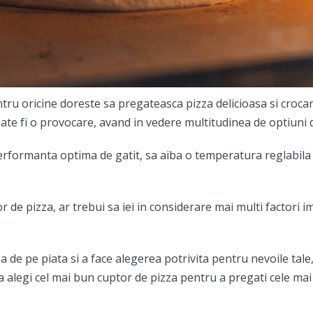
ru oricine doreste sa pregateasca pizza delicioasa si crocant
ate fi o provocare, avand in vedere multitudinea de optiuni d
rformanta optima de gatit, sa aiba o temperatura reglabila si
or de pizza, ar trebui sa iei in considerare mai multi factori 
de pe piata si a face alegerea potrivita pentru nevoile tale,
sa alegi cel mai bun cuptor de pizza pentru a pregati cele ma