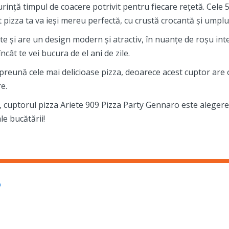
rință timpul de coacere potrivit pentru fiecare rețetă. Cele 5
ât pizza ta va ieși mereu perfectă, cu crustă crocantă și umpl
te și are un design modern și atractiv, în nuanțe de roșu inten
încât te vei bucura de el ani de zile.
i împreună cele mai delicioase pizza, deoarece acest cuptor are
e.
an, cuptorul pizza Ariete 909 Pizza Party Gennaro este alege
le bucătării!