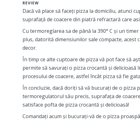
REVIEW
Dacă vă place să faceți pizza la domiciliu, atunci c
suprafață de coacere din piatră refractară care asi
Cu termoreglarea sa de până la 390° C și un timer c
plus, datorită dimensiunilor sale compacte, acest c
decor.
În timp ce alte cuptoare de pizza vă pot face să așt
permite să savurați o pizza crocantă și delicioasă
procesului de coacere, astfel încât pizza să fie gata
În concluzie, dacă doriți să vă bucurați de o pizza
termoregulatorul său precis, suprafața de coacere 
satisface pofta de pizza crocantă și delicioasă!
Comandați acum și bucurați-vă de o pizza proaspă