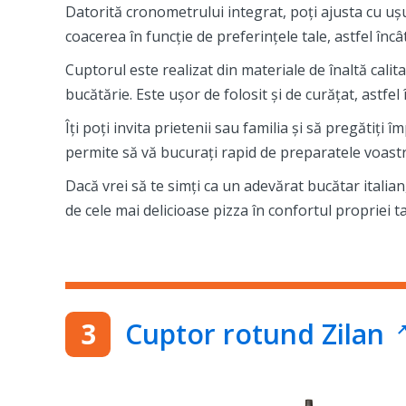
Datorită cronometrului integrat, poți ajusta cu ușu
coacerea în funcție de preferințele tale, astfel înc
Cuptorul este realizat din materiale de înaltă calita
bucătărie. Este ușor de folosit și de curățat, astfel 
Îți poți invita prietenii sau familia și să pregătiț
permite să vă bucurați rapid de preparatele voastr
Dacă vrei să te simți ca un adevărat bucătar itali
de cele mai delicioase pizza în confortul propriei ta
Cuptor rotund Zilan