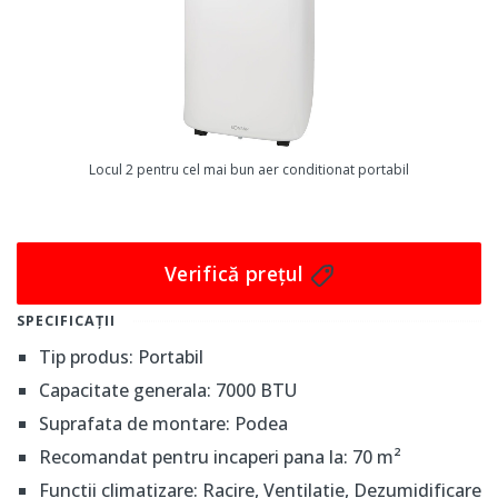
Din punct de vedere al montării, produsul este gândit
pentru a fi plasat pe podea, oferind flexibilitate în
alegerea locului ideal. Este important de menționat că
kitul de instalare nu este inclus, ceea ce poate necesita
o investiție suplimentară. În concluzie, De Longhi PAC
Locul 2 pentru cel mai bun aer conditionat portabil
Ex 120 Silent este un aparat eficient și silențios, ideal
pentru răcorirea și dezumidificarea încăperilor de
dimensiuni medii.
Verifică prețul
SPECIFICAȚII
Tip produs: Portabil
Capacitate generala: 7000 BTU
Suprafata de montare: Podea
Recomandat pentru incaperi pana la: 70 m²
Functii climatizare: Racire, Ventilatie, Dezumidificare