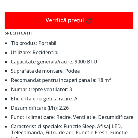
Totuși, lipsa tehnologiei Wi-Fi poate reprezenta un
dezavantaj pentru cei care preferă controlul de la
Verifică prețul
distanță. Aparatul este ușor de integrat în orice decor
datorită designului său simplu și elegant, de culoare
SPECIFICAȚII
albă. Greutatea unității externe de 32 kg poate necesita
Tip produs: Portabil
ajutor suplimentar pentru instalare, dar performanțele
Utilizare: Rezidential
oferite compensează acest aspect. În concluzie,
Capacitate generala/racire: 9000 BTU
Whirlpool PACF212HPW este o alegere excelentă
Suprafata de montare: Podea
pentru cei care caută un aparat de aer condiționat
portabil, eficient și economic.
Recomandat pentru incaperi pana la: 18 m²
Numar trepte ventilator: 3
Eficienta energetica racire: A
Dezumidificare (l/h): 2.26
Functii climatizare: Racire, Ventilatie, Dezumidificare
Caracteristici speciale: Functie Sleep, Afisaj LED,
Telecomanda, Filtru de aer, Functie Fresh, Functie