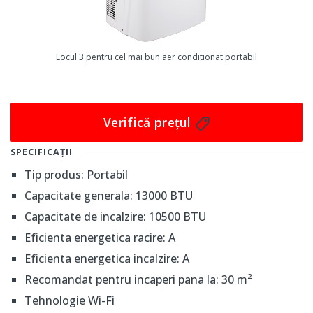
Designul compact și modern, de culoare albă, se
integrează armonios în orice decor. Aparatul nu ocupă
mult spațiu, având dimensiuni reduse și o greutate de
Locul 3 pentru cel mai bun aer conditionat portabil
doar 19.5 kg. Nivelul de zgomot de 65 dB este
acceptabil, mai ales în modul Sleep/Night care oferă un
somn liniștit. Funcția de pornire automată și timer-ul
Verifică prețul
sunt adiții utile, care aduc confort suplimentar
utilizatorului. În concluzie, Bomann CL 6061 CB se
SPECIFICAȚII
dovedește a fi un dispozitiv eficient și practic pentru
Tip produs: Portabil
orice locuință.
Capacitate generala: 13000 BTU
Capacitate de incalzire: 10500 BTU
Eficienta energetica racire: A
Eficienta energetica incalzire: A
Recomandat pentru incaperi pana la: 30 m²
Tehnologie Wi-Fi