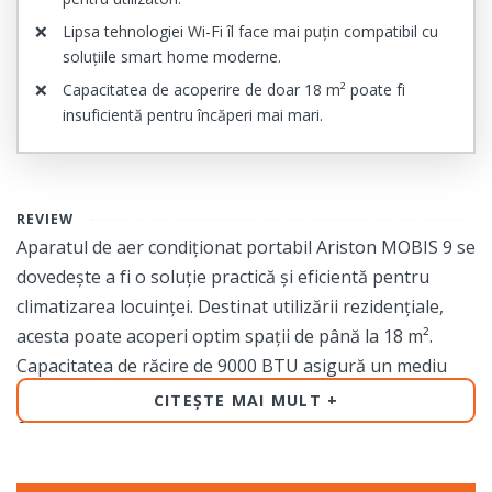
Lipsa tehnologiei Wi-Fi îl face mai puțin compatibil cu
soluțiile smart home moderne.
Capacitatea de acoperire de doar 18 m² poate fi
insuficientă pentru încăperi mai mari.
REVIEW
Aparatul de aer condiționat portabil Ariston MOBIS 9 se
dovedește a fi o soluție practică și eficientă pentru
climatizarea locuinței. Destinat utilizării rezidențiale,
acesta poate acoperi optim spații de până la 18 m².
Capacitatea de răcire de 9000 BTU asigură un mediu
răcoros și confortabil chiar și în zilele toride de vară, la
CITEȘTE MAI MULT
o temperatură maximă de operare de 35°C. De
asemenea, eficiența energetică clasa A și coeficientul de
randament EER de 2.6 ofera un consum redus de