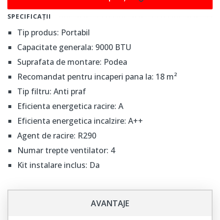
poate părea ridicat, performanțele generale și
SPECIFICAȚII
caracteristicile speciale ale Ariston MOBIS 9 reușesc să
Tip produs: Portabil
satisfacă așteptările majorității utilizatorilor. Cu toate
Capacitate generala: 9000 BTU
acestea, lipsa tehnologiei Wi-Fi poate reprezenta un
Suprafata de montare: Podea
dezavantaj pentru cei ce caută un produs ultra-modern.
Recomandat pentru incaperi pana la: 18 m²
Concluzionând, acest aparat reprezintă o opțiune
excelentă pentru oricine dorește să-și mențină locuința
Tip filtru: Anti praf
răcoroasă fără prea multe complicații.
Eficienta energetica racire: A
Eficienta energetica incalzire: A++
Agent de racire: R290
Numar trepte ventilator: 4
Kit instalare inclus: Da
AVANTAJE