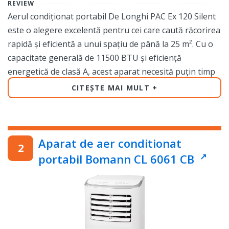
REVIEW
Aerul condiționat portabil De Longhi PAC Ex 120 Silent
este o alegere excelentă pentru cei care caută răcorirea
rapidă și eficientă a unui spațiu de până la 25 m². Cu o
capacitate generală de 11500 BTU și eficiență
energetică de clasă A, acest aparat necesită puțin timp
pentru a crea un climat confortabil. Mai mult, agentul
CITEȘTE MAI MULT
de răcire R290 este ecologic, asigurând funcționarea
responsabilă față de mediu.
Un alt avantaj remarcabil al acestui aparat este
Aparat de aer conditionat
zgomotul redus. La un nivel de 53 dB, De Longhi PAC Ex
portabil Bomann CL 6061 CB
120 Silent este discret și nu perturbă activitățile casnice
sau odihna. Capacitatea sa de dezumidificare de 1.3 litri
pe oră contribuie semnificativ la menținerea unui
mediu interior sănătos și plăcut. Pe de altă parte, lipsa
tehnologiei Wi-Fi ar putea fi un minus pentru cei care
doresc un control inteligent de la distanță.