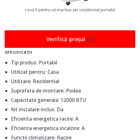
Un avantaj suplimentar al acestui aparat este
Locul 5 pentru cel mai bun aer conditionat portabil
tehnologia Wi-Fi integrată, care permite controlul de la
distanță prin intermediul smartphone-ului. De culoare
albă și dimensiuni compacte (440 mm lungime, 335 mm
Verifică prețul
lățime și 710 mm înălțime), aparatul se integrează
armonios în orice decor interior. Cu o tensiune de
SPECIFICAȚII
alimentare de 220-240 V și o capacitate nominală de 4.1
Tip produs: Portabil
kW pentru răcire și 3.22 kW pentru încălzire, Thunder
Utilizat pentru: Casa
Infinion oferă performanță și versatilitate, fiind soluția
Utilizare: Rezidential
perfectă pentru menținerea confortului pe tot
Suprafata de montare: Podea
parcursul anului.
Capacitate generala: 12000 BTU
Kit instalare inclus: Da
Eficienta energetica racire: A
Eficienta energetica incalzire: A
Functii climatizare: Racire