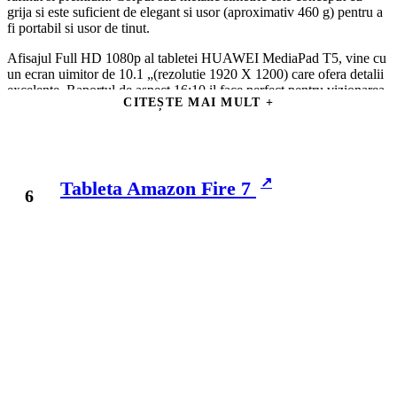
grija si este suficient de elegant si usor (aproximativ 460 g) pentru a
fi portabil si usor de tinut.
Afisajul Full HD 1080p al tabletei HUAWEI MediaPad T5, vine cu
un ecran uimitor de 10.1 „(rezolutie 1920 X 1200) care ofera detalii
excelente. Raportul de aspect 16:10 il face perfect pentru vizionarea
CITEȘTE MAI MULT
de filme sau emisiuni TV si navigarea pe site-uri web.
Difuzoarele duale produc audio robust de inalta calitate pentru
muzica preferata. Tehnologia audio HUAWEI Histen face un sunet
mai bogat, oferindu-va o experienta cinematografica imersiva.
Tableta Amazon Fire 7
Procesorul octa-core cu o frecventa principala de pana la 2,36 GHz
* va ofera performante deosebite in timp ce consumati mai putina
energie.
Children’s Corner ofera un loc distractiv pentru copii sa se joace si
sa invete cu o multime de aplicatii special concepute. Gestionati cu
usurinta ce aplicatii pot utiliza copiii dumneavoastra si cat timp
petrec pe tableta personalizand setarile de acces pentru cei mici.