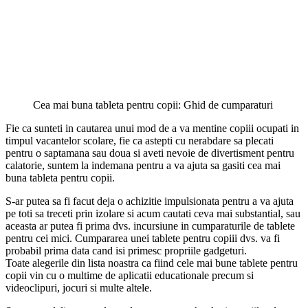
alegere populara la nivel de intrare. De aceea, il puteti cumpara si o
husa si o protectie de ecran pentru un plus valoare.
Cea mai buna tableta pentru copii: Ghid de cumparaturi
Fie ca sunteti in cautarea unui mod de a va mentine copiii ocupati in
timpul vacantelor scolare, fie ca astepti cu nerabdare sa plecati
pentru o saptamana sau doua si aveti nevoie de divertisment pentru
calatorie, suntem la indemana pentru a va ajuta sa gasiti cea mai
buna tableta pentru copii.
S-ar putea sa fi facut deja o achizitie impulsionata pentru a va ajuta
pe toti sa treceti prin izolare si acum cautati ceva mai substantial, sau
aceasta ar putea fi prima dvs. incursiune in cumparaturile de tablete
pentru cei mici. Cumpararea unei tablete pentru copiii dvs. va fi
probabil prima data cand isi primesc propriile gadgeturi.
Toate alegerile din lista noastra ca fiind cele mai bune tablete pentru
copii vin cu o multime de aplicatii educationale precum si
videoclipuri, jocuri si multe altele.