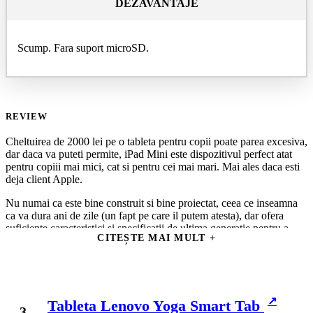
DEZAVANTAJE
Scump. Fara suport microSD.
REVIEW
Cheltuirea de 2000 lei pe o tableta pentru copii poate parea excesiva,
dar daca va puteti permite, iPad Mini este dispozitivul perfect atat
pentru copiii mai mici, cat si pentru cei mai mari. Mai ales daca esti
deja client Apple.
Nu numai ca este bine construit si bine proiectat, ceea ce inseamna
ca va dura ani de zile (un fapt pe care il putem atesta), dar ofera
suficiente caracteristici si specificatii de ultima generatie pentru a
CITEȘTE MAI MULT
atrage membrii familiei de toate varstele.
In primul rand, afisajul sau Retina de 7,9 inchi este excelent pentru a
prezenta tipurile de continut pe care copiii il plac. Aceasta tehnologie
de afisare proprie Apple inghesuie un numar mai mare de pixeli intr-
un cadru mai mic pentru a face culorile mai luminoase si textul mai
Tableta Lenovo Yoga Smart Tab