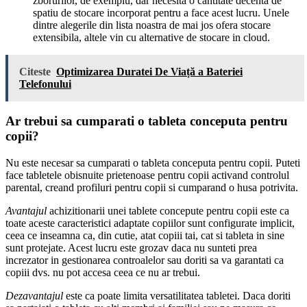
zborurilor, de exemplu, dar necesita o cantitate decenta de
spatiu de stocare incorporat pentru a face acest lucru. Unele
dintre alegerile din lista noastra de mai jos ofera stocare
extensibila, altele vin cu alternative de stocare in cloud.
Citeste
Optimizarea Duratei De Viață a Bateriei
Telefonului
Ar trebui sa cumparati o tableta conceputa pentru
copii?
Nu este necesar sa cumparati o tableta conceputa pentru copii. Puteti
face tabletele obisnuite prietenoase pentru copii activand controlul
parental, creand profiluri pentru copii si cumparand o husa potrivita.
Avantajul
achizitionarii unei tablete concepute pentru copii este ca
toate aceste caracteristici adaptate copiilor sunt configurate implicit,
ceea ce inseamna ca, din cutie, atat copiii tai, cat si tableta in sine
sunt protejate. Acest lucru este grozav daca nu sunteti prea
increzator in gestionarea controalelor sau doriti sa va garantati ca
copiii dvs. nu pot accesa ceea ce nu ar trebui.
Dezavantajul
este ca poate limita versatilitatea tabletei. Daca doriti