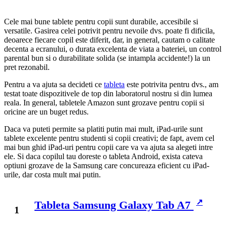
Cele mai bune tablete pentru copii sunt durabile, accesibile si
versatile. Gasirea celei potrivit pentru nevoile dvs. poate fi dificila,
deoarece fiecare copil este diferit, dar, in general, cautam o calitate
decenta a ecranului, o durata excelenta de viata a bateriei, un control
parental bun si o durabilitate solida (se intampla accidente!) la un
pret rezonabil.
Pentru a va ajuta sa decideti ce
tableta
este potrivita pentru dvs., am
testat toate dispozitivele de top din laboratorul nostru si din lumea
reala. In general, tabletele Amazon sunt grozave pentru copii si
oricine are un buget redus.
Daca va puteti permite sa platiti putin mai mult, iPad-urile sunt
tablete excelente pentru studenti si copii creativi; de fapt, avem cel
mai bun ghid iPad-uri pentru copii care va va ajuta sa alegeti intre
ele. Si daca copilul tau doreste o tableta Android, exista cateva
optiuni grozave de la Samsung care concureaza eficient cu iPad-
urile, dar costa mult mai putin.
Tableta Samsung Galaxy Tab A7