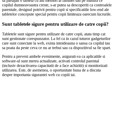
sa partajati o tableta cu alti membri ai familiei sau pe masura ce
copilul dumneavoastra creste, s-ar putea sa descoperiti ca controalele
parentale, designul potrivit pentru copii si specificatiile low-end ale
tabletelor concepute special pentru copii limiteaza oarecum lucrurile.
Sunt tabletele sigure pentru utilizare de catre copii?
Tabletele sunt sigure pentru utilizare de catre copii, atata timp cat
sunt gestionate corespunzator. La fel ca in cazul tuturor gadgeturilor
care sunt conectate la web, exista intotdeauna o sansa ca copilul tau
sa poata da peste ceva ce nu ar trebui sau ca dispozitivul sa fie spart.
Pentru a preveni ambele evenimente, asigurati-va ca aplicatiile si
software-ul sunt mereu actualizate, activati controlul parental
(inclusiv dezactivarea capacitatii de a face achizitii) si monitorizati
utilizarea. Este, de asemenea, o oportunitate buna de a discuta
despre importanta sigurantei web cu copiii tai.