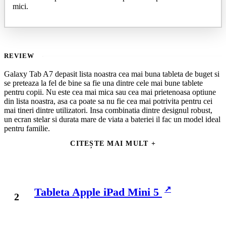
mici.
REVIEW
Galaxy Tab A7 depasit lista noastra cea mai buna tableta de buget si
se preteaza la fel de bine sa fie una dintre cele mai bune tablete
pentru copii. Nu este cea mai mica sau cea mai prietenoasa optiune
din lista noastra, asa ca poate sa nu fie cea mai potrivita pentru cei
mai tineri dintre utilizatori. Insa combinatia dintre designul robust,
un ecran stelar si durata mare de viata a bateriei il fac un model ideal
pentru familie.
CITEȘTE MAI MULT
Ecranul sau Full HD de 10,4 inchi face continutul sa arate stralucitor
si plin de culoare, ceea ce inseamna ca este perfect pentru
transmiterea in flux de emisiuni TV si filme pentru copii si pentru
jocuri. Inseamna, de asemenea, ca are o rezolutie suficient de mare
pentru a satisface copiii mai in varsta, eventual mai exigenti. Si
Tableta Apple iPad Mini 5
parintii, desigur.
In ciuda acestui ecran luminos, dispozitivul nu este atat de amanat de
energie pe cat te-ai putea astepta si va dura 10 ore de streaming