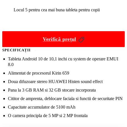
care ofera o serie de caracteristici premium la un pret ceva mai putin
premium.
Locul 5 pentru cea mai buna tableta pentru copii
Verifică prețul
SPECIFICAȚII
Tableta Android 10 de 10,1 inchi cu system de operare EMUI
8.0
Alimentat de procesorul Kirin 659
Doua difuzoare stereo HUAWEI Histen sound effect
Pana la 3 GB RAM si 32 GB stocare incorporata
Cititor de amprenta, deblocare faciala si functii de securitate PIN
Capacitate accumulator de 5100 mAh
O camera principla de 5 MP si 2 MP frontala