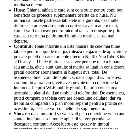
merita sa tii cont.
Husa:
Chiar si tabletele care sunt construite pentru copii pot
beneficia de protectia suplimentara oferita de o husa. Nu
numai ca husele pastreaza tabletele in siguranta, dar multe
dintre cele prietenoase pentru copii vor avea manere mari,
care ii va fi mai usor pentru micutul tau sa o transporte prin
casa sau sa o tina pe drumuri lungi cu masina si asa mai
departe.
Continut:
Toate intrarile din lista noastra de cele mai bune
tablete pentru copii de mai jos ruleaza magazine de aplicatii de
pe care puteti descarca articole precum Netflix YouTube Kids
si Disney+ . Unele dintre acestea vor percepe o taxa lunara
sau anuala, altele sunt gratuite si merita sa luati in considerare
pretul oricaror abonamente in bugetul dvs. total. De
asemenea, tineti cont de faptul ca, daca copiii dvs. urmaresc
continut in afara casei, veti avea nevoie de o conexiune la
internet – fie prin Wi-Fi public gratuit, fie prin conectarea
acestuia la planul de date mobile al telefonului. De asemenea,
puteti cumpara o tableta care are conexiune celulara, dar va
trebui sa cumparati un plan mobil separat pentru a profita de
acest lucru, ceea ce va fi o cheltuiala suplimentara.
Stocare:
daca nu doriti sa va bazati pe o conexiune web cand
sunteti in afara casei, multe aplicatii va vor permite sa
descarcati continut. Acest lucru este grozav in timpul