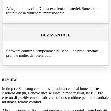
Afisaj luminos, clar. Durata excelenta a bateriei. Sunet bine
rotunjit de la difuzoare impresionante.
DEZAVANTAJE
Software confuz si temperamental. Modul de productivitate
promite multe, dar ofera putin.
REVIEW
In timp ce Samsung continua sa produca cele mai bune tablete
Android din jur, Lenovo inca se lupta in mod regulat, iar P11 Pro
este un dispozitiv emblematic care ofera o multime pentru o cantitate
nu uriasa, relativ vorbind.
Afisajul, singur, ar fi suficient pentru a garanta pretul – este fantastic.