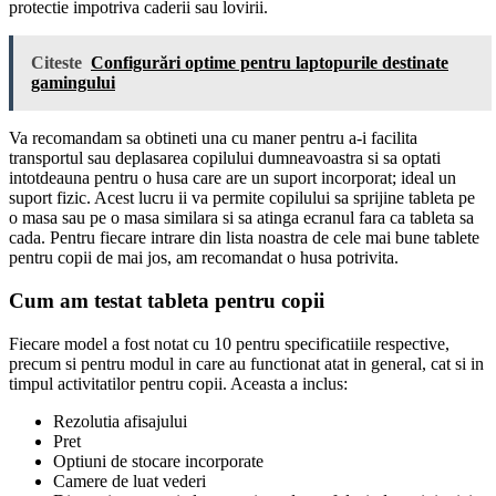
protectie impotriva caderii sau lovirii.
Citeste
Configurări optime pentru laptopurile destinate
gamingului
Va recomandam sa obtineti una cu maner pentru a-i facilita
transportul sau deplasarea copilului dumneavoastra si sa optati
intotdeauna pentru o husa care are un suport incorporat; ideal un
suport fizic. Acest lucru ii va permite copilului sa sprijine tableta pe
o masa sau pe o masa similara si sa atinga ecranul fara ca tableta sa
cada. Pentru fiecare intrare din lista noastra de cele mai bune tablete
pentru copii de mai jos, am recomandat o husa potrivita.
Cum am testat tableta pentru copii
Fiecare model a fost notat cu 10 pentru specificatiile respective,
precum si pentru modul in care au functionat atat in general, cat si in
timpul activitatilor pentru copii. Aceasta a inclus:
Rezolutia afisajului
Pret
Optiuni de stocare incorporate
Camere de luat vederi