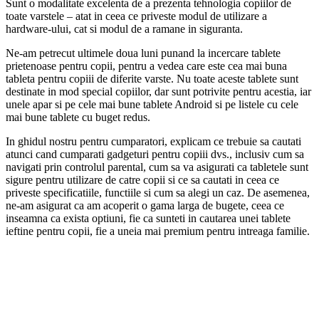
Sunt o modalitate excelenta de a prezenta tehnologia copiilor de
toate varstele – atat in ceea ce priveste modul de utilizare a
hardware-ului, cat si modul de a ramane in siguranta.
Ne-am petrecut ultimele doua luni punand la incercare tablete
prietenoase pentru copii, pentru a vedea care este cea mai buna
tableta pentru copiii de diferite varste. Nu toate aceste tablete sunt
destinate in mod special copiilor, dar sunt potrivite pentru acestia, iar
unele apar si pe cele mai bune tablete Android si pe listele cu cele
mai bune tablete cu buget redus.
In ghidul nostru pentru cumparatori, explicam ce trebuie sa cautati
atunci cand cumparati gadgeturi pentru copiii dvs., inclusiv cum sa
navigati prin controlul parental, cum sa va asigurati ca tabletele sunt
sigure pentru utilizare de catre copii si ce sa cautati in ceea ce
priveste specificatiile, functiile si cum sa alegi un caz. De asemenea,
ne-am asigurat ca am acoperit o gama larga de bugete, ceea ce
inseamna ca exista optiuni, fie ca sunteti in cautarea unei tablete
ieftine pentru copii, fie a uneia mai premium pentru intreaga familie.