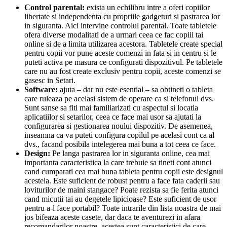
Control parental:
exista un echilibru intre a oferi copiilor
libertate si independenta cu propriile gadgeturi si pastrarea lor
in siguranta. Aici intervine controlul parental. Toate tabletele
ofera diverse modalitati de a urmari ceea ce fac copiii tai
online si de a limita utilizarea acestora. Tabletele create special
pentru copii vor pune aceste comenzi in fata si in centru si le
puteti activa pe masura ce configurati dispozitivul. Pe tabletele
care nu au fost create exclusiv pentru copii, aceste comenzi se
gasesc in Setari.
Software:
ajuta – dar nu este esential – sa obtineti o tableta
care ruleaza pe acelasi sistem de operare ca si telefonul dvs.
Sunt sanse sa fiti mai familiarizati cu aspectul si locatia
aplicatiilor si setarilor, ceea ce face mai usor sa ajutati la
configurarea si gestionarea noului dispozitiv. De asemenea,
inseamna ca va puteti configura copilul pe acelasi cont ca al
dvs., facand posibila intelegerea mai buna a tot ceea ce face.
Design:
Pe langa pastrarea lor in siguranta online, cea mai
importanta caracteristica la care trebuie sa tineti cont atunci
cand cumparati cea mai buna tableta pentru copii este designul
acesteia. Este suficient de robust pentru a face fata caderii sau
loviturilor de maini stangace? Poate rezista sa fie ferita atunci
cand micutii tai au degetele lipicioase? Este suficient de usor
pentru a-l face portabil? Toate intrarile din lista noastra de mai
jos bifeaza aceste casete, dar daca te aventurezi in afara
recomandarilor noastre, acestea sunt caracteristici de care