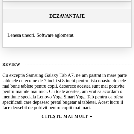
DEZAVANTAJE
Lenesa uneori. Software aglomerat.
REVIEW
Cu exceptia Samsung Galaxy Tab A7, ne-am pastrat in mare parte
tabletele cu ecrane de 7 inchi si 8 inchi pentru lista noastra de cele
mai bune tablete pentru copii, deoarece acestea sunt mai potrivite
pentru mainile mai mici. Cu toate acestea, am vrut sa acordam o
mentiune speciala Lenovo Yoga Smart Yoga Tab pentru ca ofera
specificatii care depasesc pretul bugetar al tabletei. Acest lucru il
face deosebit de potrivit pentru copiii mai mari.
CITEȘTE MAI MULT
Smart Yoga Tab ocupa spatiul dintre scumpul iPad Mini si
dispozitivele la pret redus de la Amazon. Vine cu 64 GB de stocare
incorporata sustinuta de 4 GB RAM – cea mai mare cantitate de
RAM dintre orice tableta din aceasta lista. Acest lucru il face rapid si